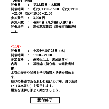
【概要】(共通)
開催日 ： 第3水曜日・木曜日
開催時間 ： ①(水)13:00~15:00 ②(水)19:00
～21:00 ③(木)19:00～21:00
参加費用 ： 3,000 円
募集人数 ： 各回8名（最少催行人数3名）​
​開催場所 ：
高知蔦屋書店（高知市南御座6-
10）
<10月>
開催日 ： 令和6年10月23日（水）
開催時間 ： 19:00～21:00
参加資格 ： 高校生以上 未経験者可
​内容 ： 基礎編（初心者、未経験者対
象）
水引の歴史や背景を学び知識と見解を深めま
す。
結びの基礎であるあわじ結びと小梅、四つ葉結
び（３本取り）を習得します。
​構造を理解し形よく結びましょう。
受付終了