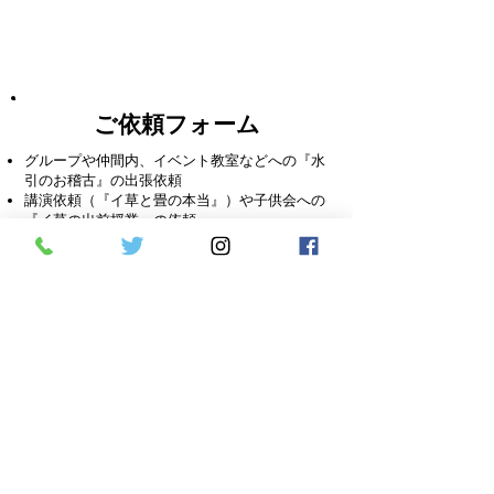
ご依頼フォーム
グループや仲間内、イベント教室などへの『水
引のお稽古』の出張依頼
講演依頼（『イ草と畳の本当』）や子供会への
『イ草の出前授業』の依頼
『水引の端材を使った髪留めづくり』『イ草の
サシェづくり』などイベント来場者向けワーク
ショップの出店依頼
など
ご依頼内容
希望日／予定日