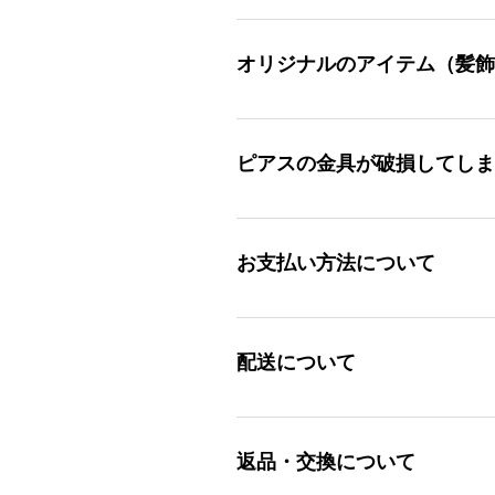
可能です。 水引の種類はたく
相談ください。 <オーダー料> 
オリジナルのアイテム（髪飾
できるだけ対応させていただき
せフォームかじゃぱかるインスタ
ピアスの金具が破損してしま
可能です。 ご利用状況によっ
ームやインスタのDMなどから
お支払い方法について
代金引換でのお支払いになります
流れ> 商品を注文する。 ↓ 
配送について
金額をお知らせします。 ↓ ２～
<ゆうパック代引き> 送料 1,1
無料 ※北海道，沖縄，東北地方 は
返品・交換について
無料 ※定形外郵便に対応してい