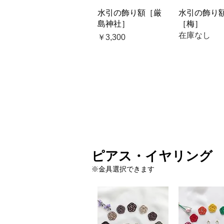
クイックビュー
クイック
水引の飾り額［厳
水引の飾り
島神社］
［梅］
在庫なし
価格
￥3,300
ピアス・イヤリング
※金具選択できます