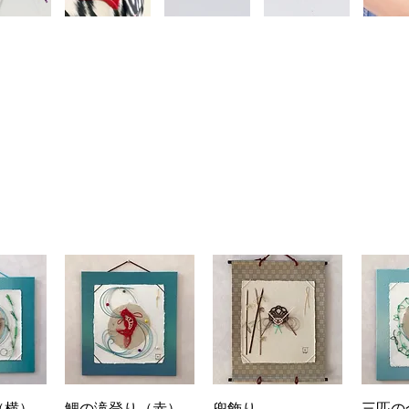
ビュー
クイックビュー
クイックビュー
クイ
（横）
鯉の滝登り（赤）
兜飾り
三匹の