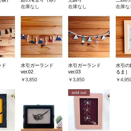
在庫なし
在庫なし
在庫な
ビュー
クイックビュー
クイックビュー
クイ
ンド
水引ガーランド
水引ガーランド
水引の
ver.02
ver.03
るま］
価格
価格
価格
￥3,850
￥3,850
￥4,95
sold out