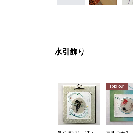
​水引飾り
sold out
クイックビュー
クイック
鯉の滝登り（黒）
三匹の金魚