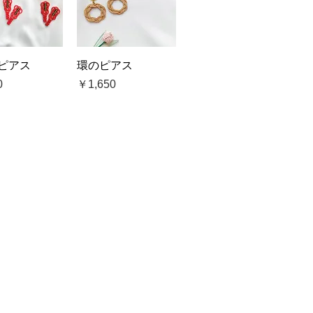
ックビュー
クイックビュー
ピアス
環のピアス
価格
0
￥1,650