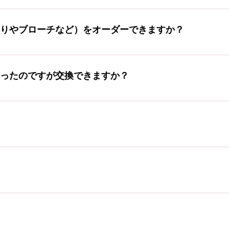
さんありますので、ご希望の方はじゃぱかるのインスタグラムよ
商品の配色変更 ＋110円
りやブローチなど）をオーダーできますか？
ますが、ご希望に添えない場合もございますのであらかじめご了
グラムにてご相談ください。 <オーダー料> 応相談
ったのですが交換できますか？
ては無償（送料のみご負担）で交換させていただく場合もありま
ご相談ください。
。 代金引換以外でのお支払いをご希望の場合は注文後でも構い
１～２営業日以内に注文確認メールを送信します。 ※特別地域へ
４営業日以内に商品を発送します。 ↓ 商品の受け取り。
00円（代引き手数料を含む） ※北海道，沖縄，東北地方 は＋500円
500円 <定形外郵便代引き> 送料 550円（代引き手数料を含
る商品のみ 送料は予告なく変更する場合があります。