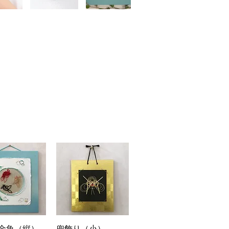
ックビュー
クイックビュー
金魚（縦）
兜飾り（小）