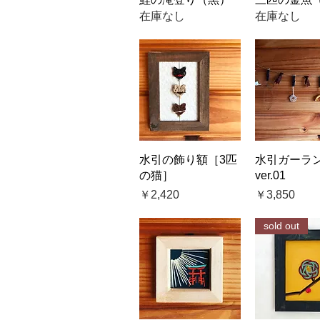
在庫なし
在庫なし
クイックビュー
クイック
水引の飾り額［3匹
水引ガーラ
の猫］
ver.01
価格
価格
￥2,420
￥3,850
sold out