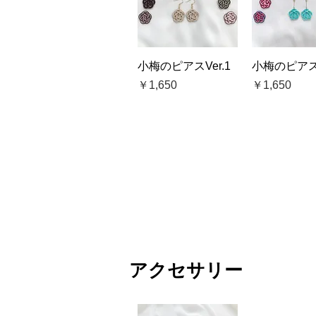
クイックビュー
クイック
小梅のピアスVer.1
小梅のピアスV
価格
価格
￥1,650
￥1,650
アクセサリー