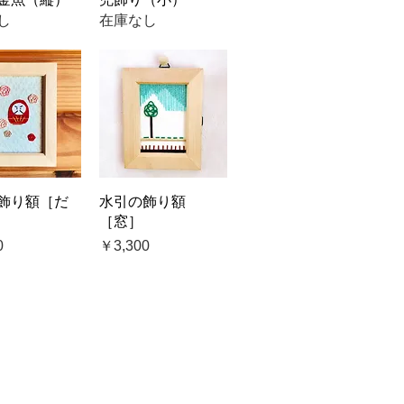
し
在庫なし
ックビュー
クイックビュー
飾り額［だ
水引の飾り額
［窓］
価格
0
￥3,300